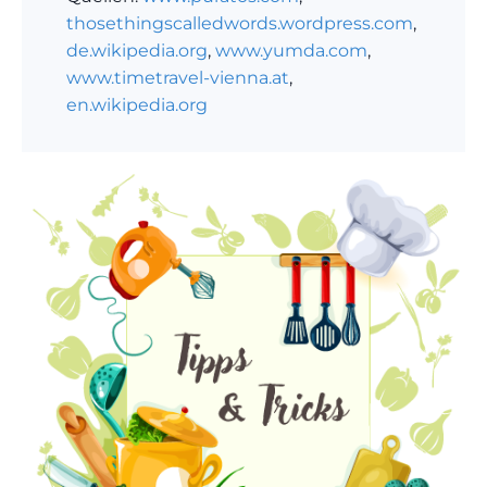
thosethingscalledwords.wordpress.com
,
de.wikipedia.org
,
www.yumda.com
,
www.timetravel-vienna.at
,
en.wikipedia.org