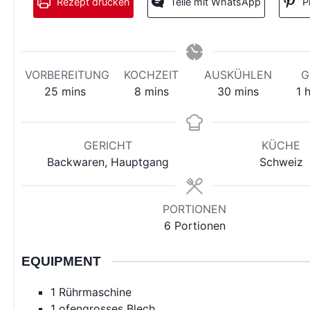
Rezept drucken
Teile mit WhatsApp
P
VORBEREITUNG
KOCHZEIT
AUSKÜHLEN
G
minutes
minutes
minutes
h
25
mins
8
mins
30
mins
1
h
GERICHT
KÜCHE
Backwaren, Hauptgang
Schweiz
PORTIONEN
6
Portionen
EQUIPMENT
1 Rührmaschine
1 ofengrosses Blech